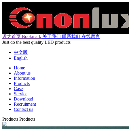
设为首页
Bookmark
关于我们
联系我们
在线留言
Just do the best quality LED products
中文版
English
Home
About us
Information
Products
Case
Service
Download
Recruitment
Contact us
Products
Products